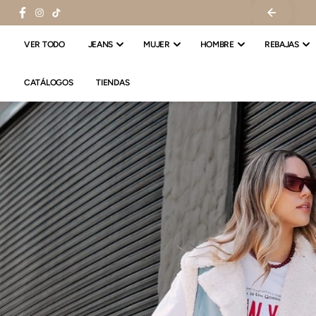
SALTAR AL
PRECIO MAYORISTA DESDE 6 JEANS
CONTENIDO
VER TODO
JEANS
MUJER
HOMBRE
REBAJAS
CATÁLOGOS
TIENDAS