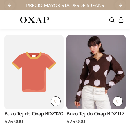
SALTAR AL
AS
PRECIO MAYORISTA DESDE 6 JEANS
FA
CONTENID
O
Buzo Tejido Oxap BDZ120
Buzo Tejido Oxap BDZ117
$75.000
$75.000