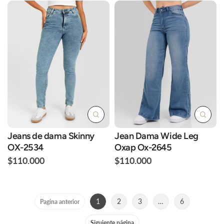
Jeans de dama Skinny
Jean Dama Wide Leg
OX-2534
Oxap Ox-2645
$110.000
$110.000
1
2
3
…
6
Pagina anterior
Siguiente página