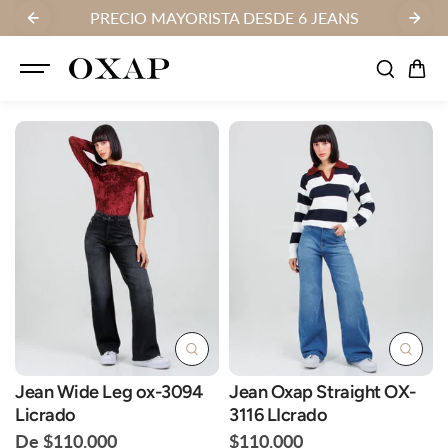
SALTAR AL
AS
PRECIO MAYORISTA DESDE 6 JEANS
FA
CONTENID
O
Jean Wide Leg ox-3094
Jean Oxap Straight OX-
Licrado
3116 LIcrado
De $110.000
$110.000